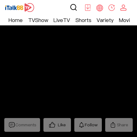
Home
TVShow
LiveTV
Shorts
Variety
Movie
Trending
>
生活
>
Mickeyworks TV
Comments
Like
Follow
Share