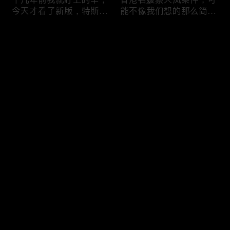
今天才看了新版，特斯拉
能不像我们想的那么简
Model X Plaid
单，我的一个分析
Comments
Please log in or sign up first
可能是特别值得买的SUV
一个山城不一样的发展，
Log In
跑车，特斯拉Model Y终
关于贵阳的这一天
于开到了，说说感觉
Comments
Hot
/
New
Add the first comment～
一个人为去增加难度的普
胡鑫宇被找到之后，真相
通悲剧事件，胡鑫宇的事
为什么更加扑朔迷离，这
件分析和该负责人是谁
次全部解密了吧