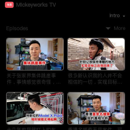
Mickeyworks TV
生活
Premiere Date：
2019-08
Intro
Episodes
More
关于张家界集体跳崖事
很多新认识我的人并不会
件，事情感觉很奇怪，不
相信的一切，实现目标之
太符合常理。
后我又回到了这里
十几年前我就盯上的车，
香港名媛蔡天凤案件，可