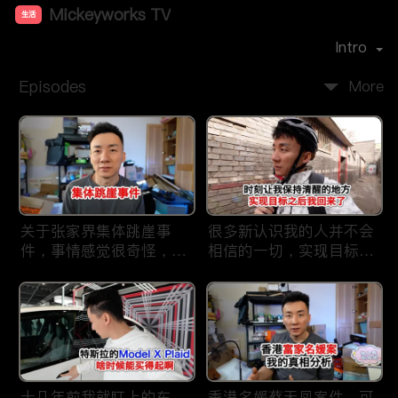
Mickeyworks TV
生活
Premiere Date：
2019-08
Intro
Episodes
More
关于张家界集体跳崖事
很多新认识我的人并不会
件，事情感觉很奇怪，不
相信的一切，实现目标之
太符合常理。
后我又回到了这里
十几年前我就盯上的车，
香港名媛蔡天凤案件，可