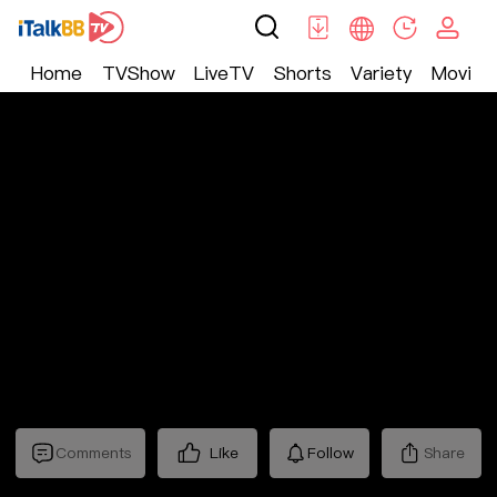
Home
TVShow
LiveTV
Shorts
Variety
Movie
Trending
>
生活
>
Mickeyworks TV
Comments
Like
Follow
Share