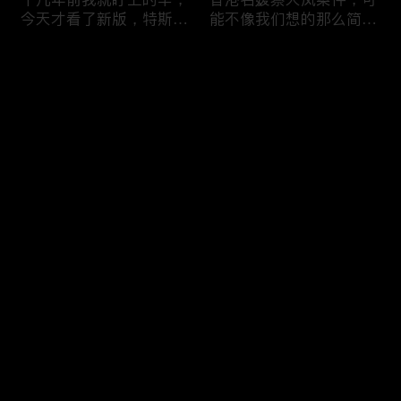
今天才看了新版，特斯拉
能不像我们想的那么简
Model X Plaid
单，我的一个分析
Comments
Please log in or sign up first
可能是特别值得买的SUV
一个山城不一样的发展，
Log In
跑车，特斯拉Model Y终
关于贵阳的这一天
于开到了，说说感觉
Comments
Hot
/
New
Add the first comment～
一个人为去增加难度的普
胡鑫宇被找到之后，真相
通悲剧事件，胡鑫宇的事
为什么更加扑朔迷离，这
件分析和该负责人是谁
次全部解密了吧