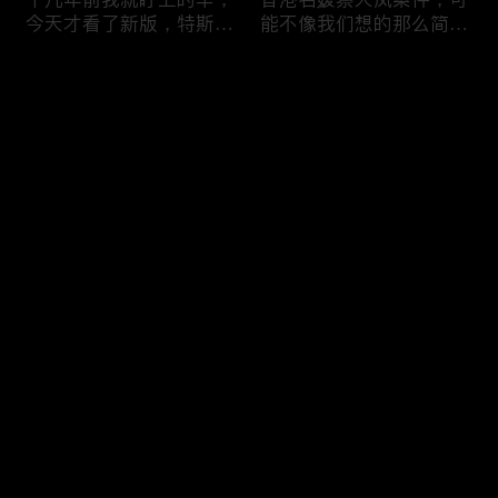
今天才看了新版，特斯拉
能不像我们想的那么简
Model X Plaid
单，我的一个分析
Comments
Please log in or sign up first
可能是特别值得买的SUV
一个山城不一样的发展，
Log In
跑车，特斯拉Model Y终
关于贵阳的这一天
于开到了，说说感觉
Comments
Hot
/
New
Add the first comment～
一个人为去增加难度的普
胡鑫宇被找到之后，真相
通悲剧事件，胡鑫宇的事
为什么更加扑朔迷离，这
件分析和该负责人是谁
次全部解密了吧