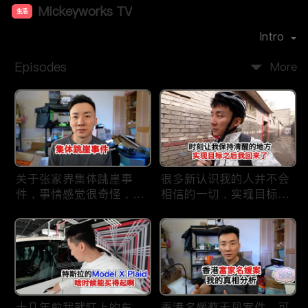
Mickeyworks TV
生活
Premiere Date：
2019-08
Intro
Episodes
More
关于张家界集体跳崖事
很多新认识我的人并不会
件，事情感觉很奇怪，不
相信的一切，实现目标之
太符合常理。
后我又回到了这里
十几年前我就盯上的车，
香港名媛蔡天凤案件，可