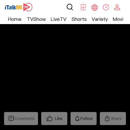
Home
TVShow
LiveTV
Shorts
Variety
Movie
Trending
>
生活
>
Mickeyworks TV
Comments
Like
Follow
Share