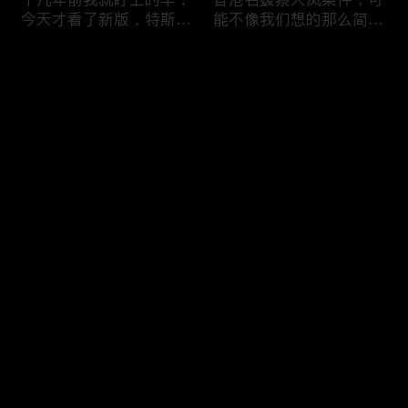
今天才看了新版，特斯拉
能不像我们想的那么简
Model X Plaid
单，我的一个分析
评论
您还没有登录，请先登录
可能是特别值得买的SUV
一个山城不一样的发展，
登录
跑车，特斯拉Model Y终
关于贵阳的这一天
于开到了，说说感觉
最新评论
最热
/
最新
快来抢沙发～
一个人为去增加难度的普
胡鑫宇被找到之后，真相
通悲剧事件，胡鑫宇的事
为什么更加扑朔迷离，这
件分析和该负责人是谁
次全部解密了吧