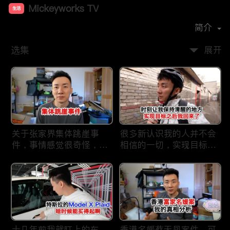
Mickeyworks TV
生活
首播时间：
2019-08
简介
选集
展开
关于张家界集体跳崖事
很多新认识我的人并不会
件，事情感觉很奇怪，不
相信的一切，实现目标之
太符合常理。
后我又回到了这里
十几年前我就盯上的车，
香港名媛蔡天凤案件，可