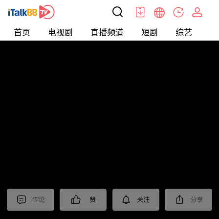
首页
电视剧
直播频道
短剧
综艺
电
北美
>
生活
>
Mickeyworks TV
评论
赞
关注
分享