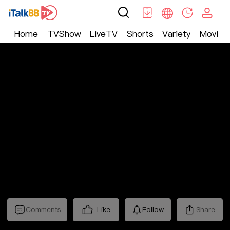
Home
TVShow
LiveTV
Shorts
Variety
Movie
Trending
>
Lifestyle
>
Mickeyworks TV
Comments
Like
Follow
Share