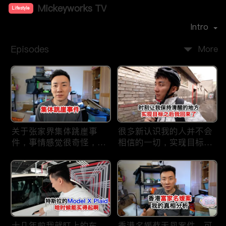
Mickeyworks TV
Lifestyle
Premiere Date：
2019-08
Intro
Episodes
More
关于张家界集体跳崖事
很多新认识我的人并不会
件，事情感觉很奇怪，不
相信的一切，实现目标之
太符合常理。
后我又回到了这里
十几年前我就盯上的车，
香港名媛蔡天凤案件，可