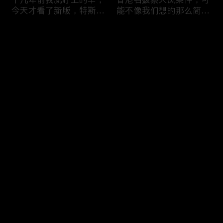
今天才看了新版，特斯拉
能不像我们想的那么简
Model X Plaid
单，我的一个分析
Comments
Please log in or sign up first
可能是特别值得买的SUV
一个山城不一样的发展，
Log In
跑车，特斯拉Model Y终
关于贵阳的这一天
于开到了，说说感觉
Comments
Hot
/
New
Add the first comment～
一个人为去增加难度的普
胡鑫宇被找到之后，真相
通悲剧事件，胡鑫宇的事
为什么更加扑朔迷离，这
件分析和该负责人是谁
次全部解密了吧