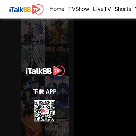
Home
TVShow
LiveTV
Shorts