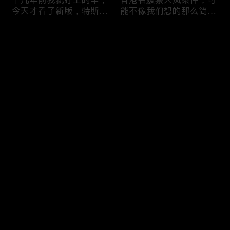
今天才看了新版，特斯拉
能不像我们想的那么简
Model X Plaid
单，我的一个分析
Comments
Please log in or sign up first
可能是特别值得买的SUV
一个山城不一样的发展，
Log In
跑车，特斯拉Model Y终
关于贵阳的这一天
于开到了，说说感觉
Comments
Hot
/
New
Add the first comment～
一个人为去增加难度的普
胡鑫宇被找到之后，真相
通悲剧事件，胡鑫宇的事
为什么更加扑朔迷离，这
件分析和该负责人是谁
次全部解密了吧