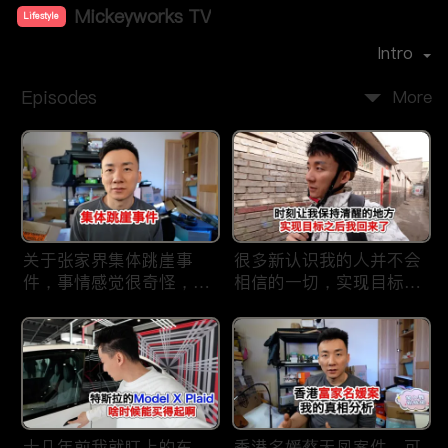
Mickeyworks TV
Lifestyle
Premiere Date：
2019-08
Intro
Episodes
More
关于张家界集体跳崖事
很多新认识我的人并不会
件，事情感觉很奇怪，不
相信的一切，实现目标之
太符合常理。
后我又回到了这里
十几年前我就盯上的车，
香港名媛蔡天凤案件，可