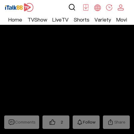
Home
TVShow
LiveTV
Shorts
Variety
Movie
Trending
>
Lifestyle
>
Mickeyworks TV
Comments
2
Follow
Share