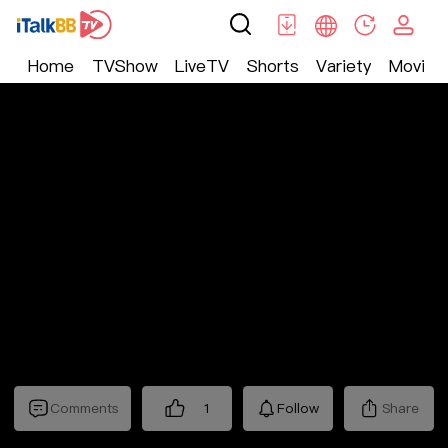
Home
TVShow
LiveTV
Shorts
Variety
Movie
Trending
>
Lifestyle
>
Mickeyworks TV
Comments
1
Follow
Share