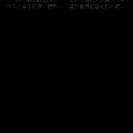
今天才看了新版，特斯拉
能不像我们想的那么简
Model X Plaid
单，我的一个分析
Comments
Please log in or sign up first
可能是特别值得买的SUV
一个山城不一样的发展，
Log In
跑车，特斯拉Model Y终
关于贵阳的这一天
于开到了，说说感觉
Comments
Hot
/
New
Add the first comment～
一个人为去增加难度的普
胡鑫宇被找到之后，真相
通悲剧事件，胡鑫宇的事
为什么更加扑朔迷离，这
件分析和该负责人是谁
次全部解密了吧