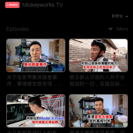
Mickeyworks TV
Lifestyle
Premiere Date：
2019-08
Intro
Episodes
More
关于张家界集体跳崖事
很多新认识我的人并不会
件，事情感觉很奇怪，不
相信的一切，实现目标之
太符合常理。
后我又回到了这里
十几年前我就盯上的车，
香港名媛蔡天凤案件，可