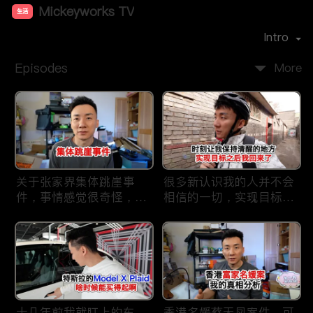
Mickeyworks TV
生活
Premiere Date：
2019-08
Intro
Episodes
More
关于张家界集体跳崖事
很多新认识我的人并不会
件，事情感觉很奇怪，不
相信的一切，实现目标之
太符合常理。
后我又回到了这里
十几年前我就盯上的车，
香港名媛蔡天凤案件，可