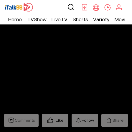
Home
TVShow
LiveTV
Shorts
Variety
Movie
Trending
>
生活
>
Mickeyworks TV
Comments
Like
Follow
Share