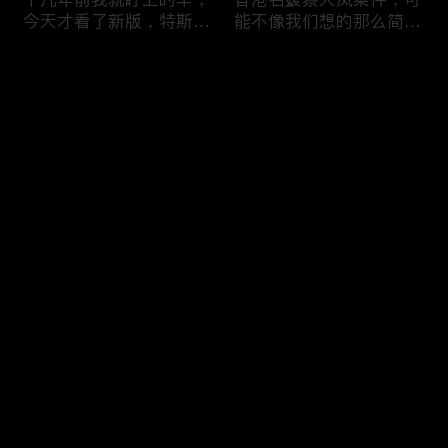
今天才看了新版，特斯拉
能不像我们想的那么简
Model X Plaid
单，我的一个分析
Comments
Please log in or sign up first
可能是特别值得买的SUV
一个山城不一样的发展，
Log In
跑车，特斯拉Model Y终
关于贵阳的这一天
于开到了，说说感觉
Comments
Hot
/
New
Add the first comment～
一个人为去增加难度的普
胡鑫宇被找到之后，真相
通悲剧事件，胡鑫宇的事
为什么更加扑朔迷离，这
件分析和该负责人是谁
次全部解密了吧