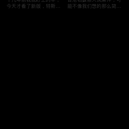
今天才看了新版，特斯拉
能不像我们想的那么简
Model X Plaid
单，我的一个分析
Comments
Please log in or sign up first
可能是特别值得买的SUV
一个山城不一样的发展，
Log In
跑车，特斯拉Model Y终
关于贵阳的这一天
于开到了，说说感觉
Comments
Hot
/
New
Add the first comment～
一个人为去增加难度的普
胡鑫宇被找到之后，真相
通悲剧事件，胡鑫宇的事
为什么更加扑朔迷离，这
件分析和该负责人是谁
次全部解密了吧