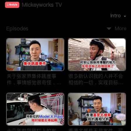
Mickeyworks TV
Lifestyle
Premiere Date：
2019-08
Intro
Episodes
More
关于张家界集体跳崖事
很多新认识我的人并不会
件，事情感觉很奇怪，不
相信的一切，实现目标之
太符合常理。
后我又回到了这里
十几年前我就盯上的车，
香港名媛蔡天凤案件，可