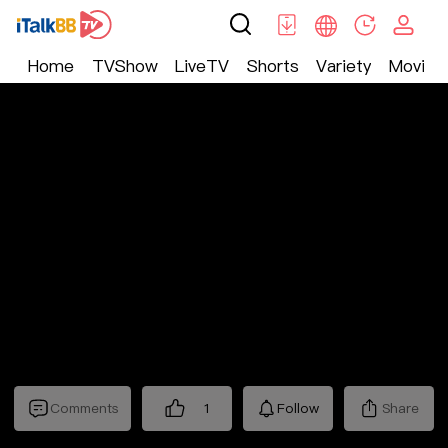
Home
TVShow
LiveTV
Shorts
Variety
Movie
Trending
>
Lifestyle
>
Mickeyworks TV
Comments
1
Follow
Share