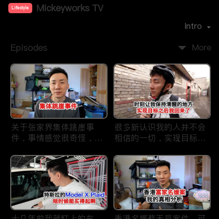
Mickeyworks TV
Lifestyle
Premiere Date：
2019-08
Intro
Episodes
More
关于张家界集体跳崖事
很多新认识我的人并不会
件，事情感觉很奇怪，不
相信的一切，实现目标之
太符合常理。
后我又回到了这里
十几年前我就盯上的车，
香港名媛蔡天凤案件，可