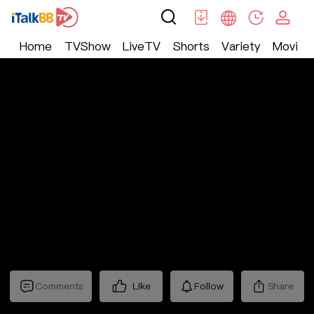
Home
TVShow
LiveTV
Shorts
Variety
Movie
Trending
>
Lifestyle
>
Mickeyworks TV
Comments
Like
Follow
Share