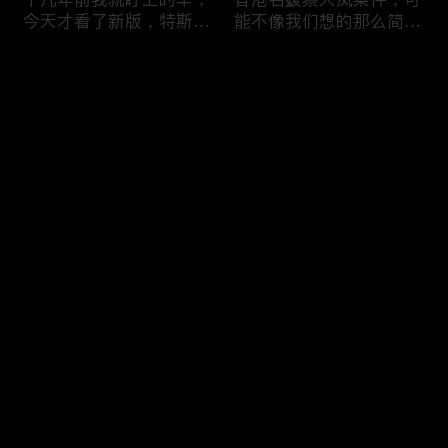
今天才看了新版，特斯拉
能不像我们想的那么简
Model X Plaid
单，我的一个分析
Comments
Please log in or sign up first
可能是特别值得买的SUV
一个山城不一样的发展，
Log In
跑车，特斯拉Model Y终
关于贵阳的这一天
于开到了，说说感觉
Comments
Hot
/
New
Add the first comment～
一个人为去增加难度的普
胡鑫宇被找到之后，真相
通悲剧事件，胡鑫宇的事
为什么更加扑朔迷离，这
件分析和该负责人是谁
次全部解密了吧