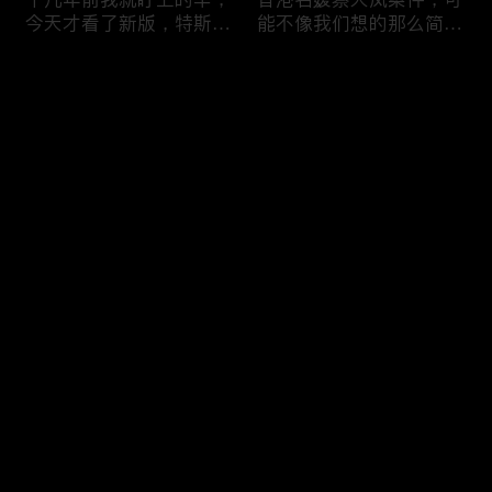
今天才看了新版，特斯拉
能不像我们想的那么简
Model X Plaid
单，我的一个分析
Comments
Please log in or sign up first
可能是特别值得买的SUV
一个山城不一样的发展，
Log In
跑车，特斯拉Model Y终
关于贵阳的这一天
于开到了，说说感觉
Comments
Hot
/
New
Add the first comment～
一个人为去增加难度的普
胡鑫宇被找到之后，真相
通悲剧事件，胡鑫宇的事
为什么更加扑朔迷离，这
件分析和该负责人是谁
次全部解密了吧