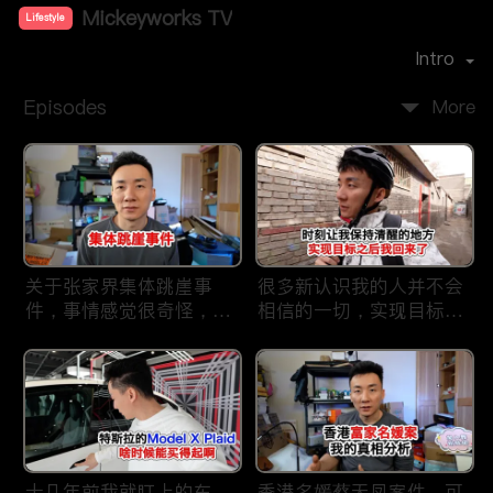
Mickeyworks TV
Lifestyle
Premiere Date：
2019-08
Intro
Episodes
More
关于张家界集体跳崖事
很多新认识我的人并不会
件，事情感觉很奇怪，不
相信的一切，实现目标之
太符合常理。
后我又回到了这里
十几年前我就盯上的车，
香港名媛蔡天凤案件，可