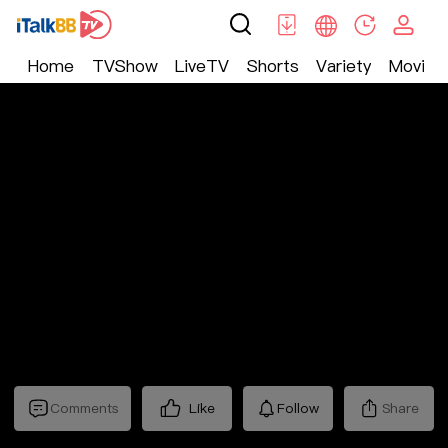
Home
TVShow
LiveTV
Shorts
Variety
Movie
Trending
>
Lifestyle
>
Mickeyworks TV
Comments
Like
Follow
Share