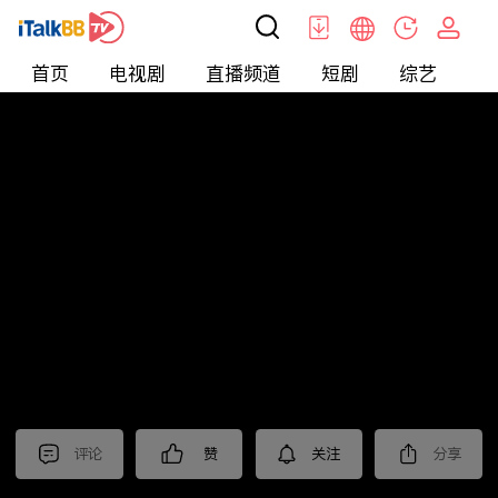
首页
电视剧
直播频道
短剧
综艺
电
北美
>
娱乐
>
醫師好辣
评论
赞
关注
分享