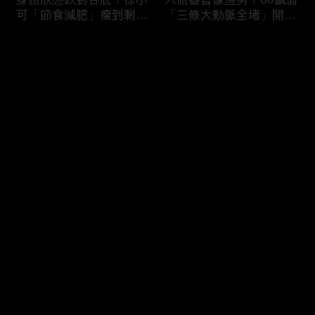
可「節食減肥」瘦到剩
「三條大動脈全堵」開胸
38kg身體機能壞光險喪
驚見全白心臟？50歲男
命！男子濕緊身褲穿整天
「便祕用力」引發迷走神
评论
就醫驚見「睪丸萎縮」？
經反射馬桶上猝死！
您还没有登录，请先登录
難以啟齒害羞病！薔薔私
3大存亡關鍵動作！B流
登录
密處發炎疑染性病「分泌
大爆發徐乃麟出國必備
物噴出」連醫師都喊臭？
「這款藥」？「亂吃成
鄭丞傑醫師：淋病不治好
藥」掛急診膽囊結石+血
恐不孕！
壓剩80慘敗血性休克！
最新评论
最热
/
最新
快来抢沙发～
吃錯食物＝服毒？腎衰竭
醫師廢話治療！徐乃麟上
第四期病患每天喝
眼皮塌陷靠醫美「膠原蛋
「2000cc野生蜂蜜」想
白增生」效果超好！女業
護腎慘變洗腎？醫師：這
務胃食道逆流嚴重「重度