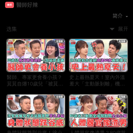
醫師好辣
娱乐
首播时间：
2019-12
简介
选集
展开
醫師、專家更會養小孩？
史上最熱夏天！室內外溫
萁萁自爆10歲兒「被萁媽
差大「主動脈剝離」機率
養過胖」一跑就喊膝蓋
更高？徐乃麟拍古裝片場
痛？名醫學霸兒壓力過大
「高溫40度」反覆NG當
會考失常「考卷只寫一
場直接爆氣！
半」！
身體狀態跌到谷底！徐小
人體器官像渣男？80歲翁