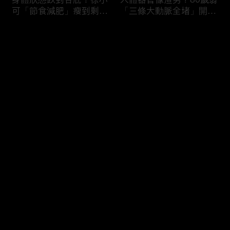
可「節食減肥」瘦到剩
「三條大動脈全堵」開胸
38kg身體機能壞光險喪
驚見全白心臟？50歲男
命！男子濕緊身褲穿整天
「便祕用力」引發迷走神
评论
就醫驚見「睪丸萎縮」？
經反射馬桶上猝死！
您还没有登录，请先登录
難以啟齒害羞病！薔薔私
3大存亡關鍵動作！B流
登录
密處發炎疑染性病「分泌
大爆發徐乃麟出國必備
物噴出」連醫師都喊臭？
「這款藥」？「亂吃成
鄭丞傑醫師：淋病不治好
藥」掛急診膽囊結石+血
恐不孕！
壓剩80慘敗血性休克！
最新评论
最热
/
最新
快来抢沙发～
吃錯食物＝服毒？腎衰竭
醫師廢話治療！徐乃麟上
第四期病患每天喝
眼皮塌陷靠醫美「膠原蛋
「2000cc野生蜂蜜」想
白增生」效果超好！女業
護腎慘變洗腎？醫師：這
務胃食道逆流嚴重「重度