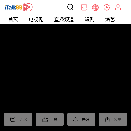
首页
电视剧
直播频道
短剧
综艺
电
北美
>
娱乐
>
醫師好辣
评论
赞
关注
分享