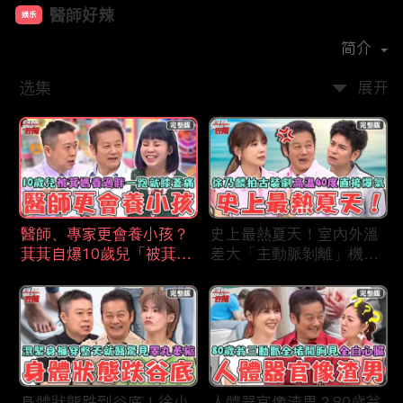
醫師好辣
娱乐
首播时间：
2019-12
简介
选集
展开
醫師、專家更會養小孩？
史上最熱夏天！室內外溫
萁萁自爆10歲兒「被萁媽
差大「主動脈剝離」機率
養過胖」一跑就喊膝蓋
更高？徐乃麟拍古裝片場
痛？名醫學霸兒壓力過大
「高溫40度」反覆NG當
會考失常「考卷只寫一
場直接爆氣！
半」！
身體狀態跌到谷底！徐小
人體器官像渣男？80歲翁