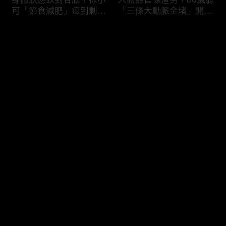
可「節食減肥」瘦到剩
「三條大動脈全堵」開胸
38kg身體機能壞光險喪
驚見全白心臟？50歲男
命！男子濕緊身褲穿整天
「便祕用力」引發迷走神
评论
就醫驚見「睪丸萎縮」？
經反射馬桶上猝死！
您还没有登录，请先登录
難以啟齒害羞病！薔薔私
3大存亡關鍵動作！B流
登录
密處發炎疑染性病「分泌
大爆發徐乃麟出國必備
物噴出」連醫師都喊臭？
「這款藥」？「亂吃成
鄭丞傑醫師：淋病不治好
藥」掛急診膽囊結石+血
恐不孕！
壓剩80慘敗血性休克！
最新评论
最热
/
最新
快来抢沙发～
吃錯食物＝服毒？腎衰竭
醫師廢話治療！徐乃麟上
第四期病患每天喝
眼皮塌陷靠醫美「膠原蛋
「2000cc野生蜂蜜」想
白增生」效果超好！女業
護腎慘變洗腎？醫師：這
務胃食道逆流嚴重「重度