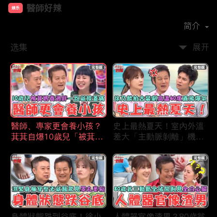
醫師好辣
娱乐
首播时间：
2019-12
简介
选集
展开
醫師、專家更會養小孩？
史上最熱夏天！室內外溫
萁萁自爆10歲兒「被萁媽
差大「主動脈剝離」機率
養過胖」一跑就喊膝蓋
更高？徐乃麟拍古裝片場
痛？名醫學霸兒壓力過大
「高溫40度」反覆NG當
會考失常「考卷只寫一
場直接爆氣！
半」！
身體狀態跌到谷底！徐小
人體器官像渣男？80歲翁