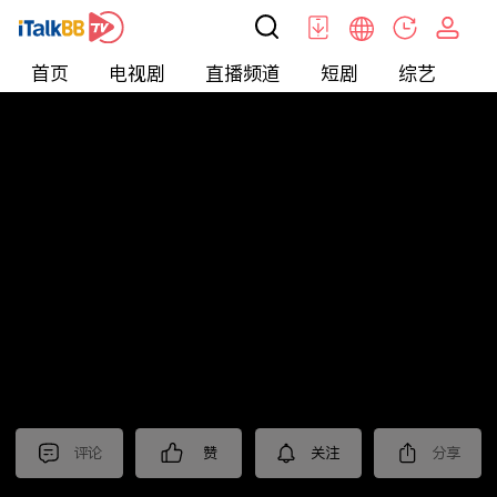
首页
电视剧
直播频道
短剧
综艺
电
北美
>
娱乐
>
醫師好辣
评论
赞
关注
分享