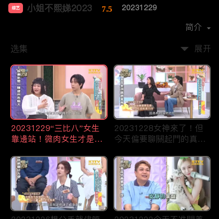
小姐不熙娣2023
20231229
7.5
综艺
主演：
徐熙娣
简介
选集
展开
20231229“三比八”女生
20231228女神來了！但
靠邊站！微肉女生才是王
今天偏要聊關起門的真面
道！
目！？