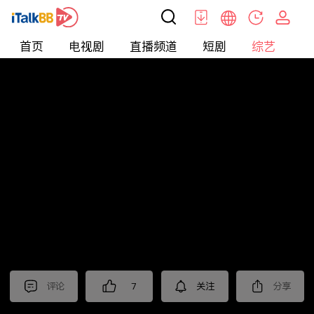
首页
电视剧
直播频道
短剧
综艺
电
综艺
>
真人秀
>
小姐不熙娣2023
评论
7
关注
分享