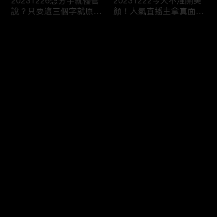
20231226想分手就儘管
20231222今天不准開美
說？只要這三個字就原地
顏！人氣直播主拿真面目
爆炸！
跟你相見？
评论
您还没有登录，请先登录
20231221飛一趟就有神
20231220Get熟男界顏
登录
明護體？異地留學真有那
值天才！叫人家心髒怎麼
麼吃香！？
辦！？
最新评论
最热
/
最新
快来抢沙发～
20231219親子間的情勒
20231215女生連汗都是
大戰！說穿了你只是想控
香的？芭比girl幫你撕開
制我吧！
真面目！