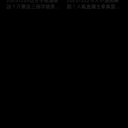
20231226想分手就儘管
20231222今天不准開美
說？只要這三個字就原地
顏！人氣直播主拿真面目
爆炸！
跟你相見？
评论
您还没有登录，请先登录
20231221飛一趟就有神
20231220Get熟男界顏
登录
明護體？異地留學真有那
值天才！叫人家心髒怎麼
麼吃香！？
辦！？
最新评论
最热
/
最新
快来抢沙发～
20231219親子間的情勒
20231215女生連汗都是
大戰！說穿了你只是想控
香的？芭比girl幫你撕開
制我吧！
真面目！