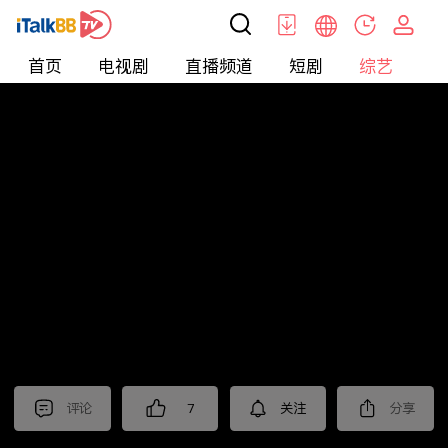
首页
电视剧
直播频道
短剧
综艺
电
综艺
>
真人秀
>
小姐不熙娣2023
评论
7
关注
分享