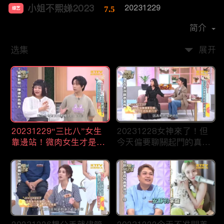
小姐不熙娣2023
20231229
7.5
综艺
主演：
徐熙娣
简介
选集
展开
20231229“三比八”女生
20231228女神來了！但
靠邊站！微肉女生才是王
今天偏要聊關起門的真面
道！
目！？