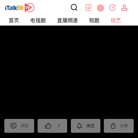
首页
电视剧
直播频道
短剧
综艺
电
综艺
>
真人秀
>
小姐不熙娣2023
评论
7
关注
分享