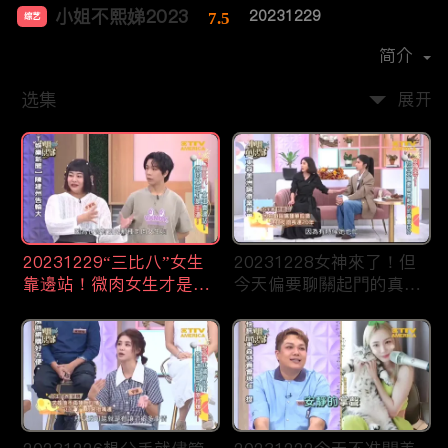
小姐不熙娣2023
20231229
7.5
综艺
主演：
徐熙娣
简介
选集
展开
20231229“三比八”女生
20231228女神來了！但
靠邊站！微肉女生才是王
今天偏要聊關起門的真面
道！
目！？