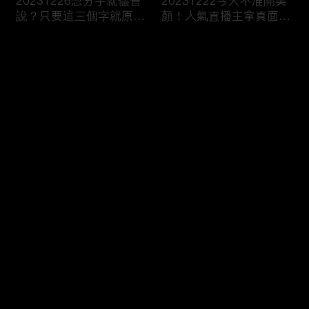
20231226想分手就儘管
20231222今天不准開美
說？只要這三個字就原地
顏！人氣直播主拿真面目
爆炸！
跟你相見？
评论
您还没有登录，请先登录
20231221飛一趟就有神
20231220Get熟男界顏
登录
明護體？異地留學真有那
值天才！叫人家心髒怎麼
麼吃香！？
辦！？
最新评论
最热
/
最新
快来抢沙发～
20231219親子間的情勒
20231215女生連汗都是
大戰！說穿了你只是想控
香的？芭比girl幫你撕開
制我吧！
真面目！