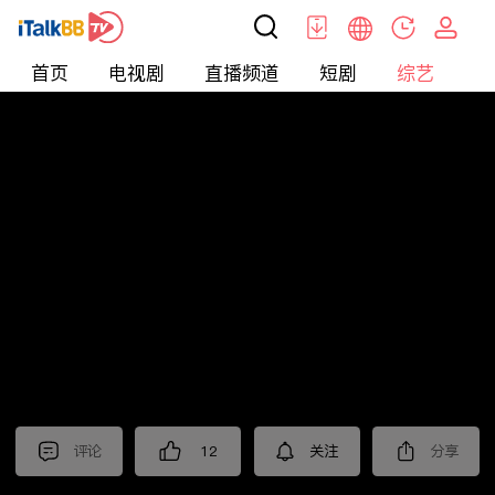
首页
电视剧
直播频道
短剧
综艺
电
综艺
>
音乐
>
中国好声音2023·纯享版
评论
12
关注
分享