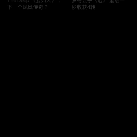
The Deep 《爱如火》，
罗杨云子《逃》 最后一
下一个凤凰传奇？
秒收获4转
评论
您还没有登录，请先登录
川川《河流》 烟嗓爆发
莫维蒂《爱》 美国音乐
登录
力十足
学院高材生学成归来
最新评论
最热
/
最新
快来抢沙发～
可楼《我的美丽》奥地利
戚琦《婚约》用流行乐传
华裔女孩用情至深的治愈
承魅力京剧