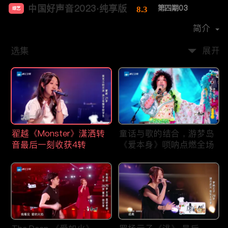
中国好声音2023·纯享版
第四期03
8.3
综艺
主演：
周华健
薛之谦
潘玮柏
刘宪华
简介
选集
展开
翟越《Monster》潇洒转
童话与歌的结合，游梦岛
音最后一刻收获4转
《爱本身》唢呐点燃全场