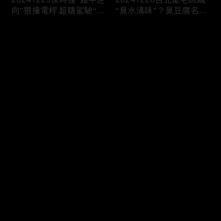
向”狠撞電桿 超瞎駕駛“一
“臭水溝味”？臭豆腐名店
路倒退嚕”
插旗遭“狂刷負評”！
评论
您还没有登录，请先登录
20241227柯文哲遭“求刑
20241226驚悚！乘客喝
登录
28年半”！檢控“收賄、圖
醉搭小黃“路中跳窗” 翻滾
利”竟“寫不出金流”？
慘摔險遭輾
最新评论
最热
/
最新
快来抢沙发～
20241225韓第一夫人戒
20241224華麗退場！美
嚴前竟去整形！軍隊堵議
國賭城飯店爆破 煙火秀
長官邸曝光
爆破震撼