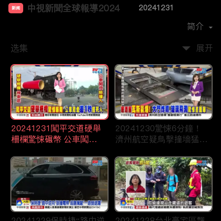
中視新聞全球報導2024
20241231
新闻
首播时间：
2023-12
简介
选集
展开
20241231闖平交道硬舉
20241230驚悚6分鐘！
柵欄驚悚碾幣 公車闖燈
濟州航空疑鳥擊撞墻猛爆
“差一秒“”撞死人
恐179人罹難
20241229保時捷“路中逆
20241228台北豪宅區飄