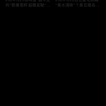
向”狠撞電桿 超瞎駕駛“一
“臭水溝味”？臭豆腐名店
路倒退嚕”
插旗遭“狂刷負評”！
评论
您还没有登录，请先登录
20241227柯文哲遭“求刑
20241226驚悚！乘客喝
登录
28年半”！檢控“收賄、圖
醉搭小黃“路中跳窗” 翻滾
利”竟“寫不出金流”？
慘摔險遭輾
最新评论
最热
/
最新
快来抢沙发～
20241225韓第一夫人戒
20241224華麗退場！美
嚴前竟去整形！軍隊堵議
國賭城飯店爆破 煙火秀
長官邸曝光
爆破震撼