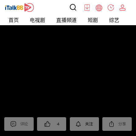
首页
电视剧
直播频道
短剧
综艺
电
北美
>
新闻
>
中視新聞全球報導2024
评论
4
关注
分享