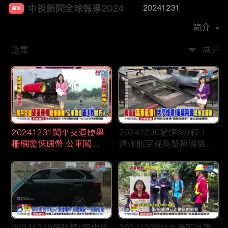
中視新聞全球報導2024
20241231
新闻
首播时间：
2023-12
简介
选集
展开
20241231闖平交道硬舉
20241230驚悚6分鐘！
柵欄驚悚碾幣 公車闖燈
濟州航空疑鳥擊撞墻猛爆
“差一秒“”撞死人
恐179人罹難
20241229保時捷“路中逆
20241228台北豪宅區飄