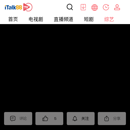
首页
电视剧
直播频道
短剧
综艺
电
综艺
>
真人秀
>
小姐不熙娣2024
评论
5
关注
分享