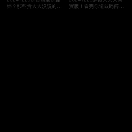
婦？那些貴太太沒説的
實版！看完你還敢喝醉
事...
嗎！？
评论
您还没有登录，请先登录
20241224隔著熒幕都被
20241220令人心動的高
登录
甜到了！令人手指捲曲的
顏值課外老師 一秒讓爸
浪漫CP！
媽直接戀愛了！
最新评论
最热
/
最新
快来抢沙发～
20241219和男人稱兄道
20241218你説我太不夠
弟的漢子茶 小心成爲女
浪漫！？我笑你不懂我的
性公敵！？
柔情！