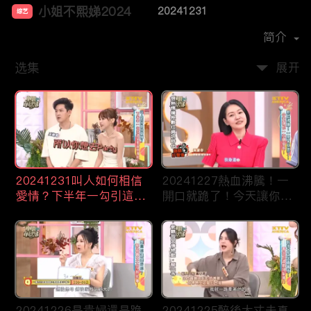
小姐不熙娣2024
20241231
综艺
主演：
徐熙娣
简介
选集
展开
20241231叫人如何相信
20241227熱血沸騰！一
愛情？下半年一勾引這些
開口就跪了！今天讓你一
星座就淪陷！
次聽個夠！
20241226是貴婦還是跪
20241225醉後大丈夫真