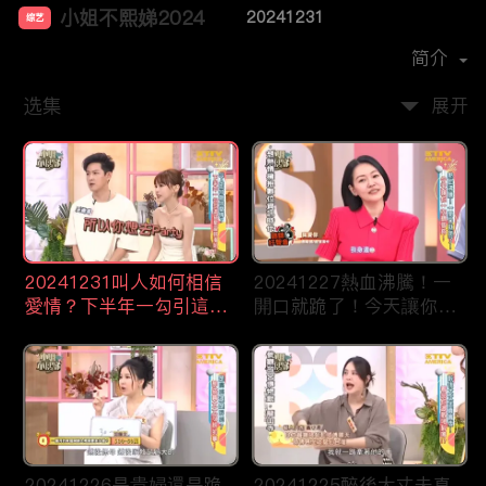
小姐不熙娣2024
20241231
综艺
主演：
徐熙娣
简介
选集
展开
20241231叫人如何相信
20241227熱血沸騰！一
愛情？下半年一勾引這些
開口就跪了！今天讓你一
星座就淪陷！
次聽個夠！
20241226是貴婦還是跪
20241225醉後大丈夫真