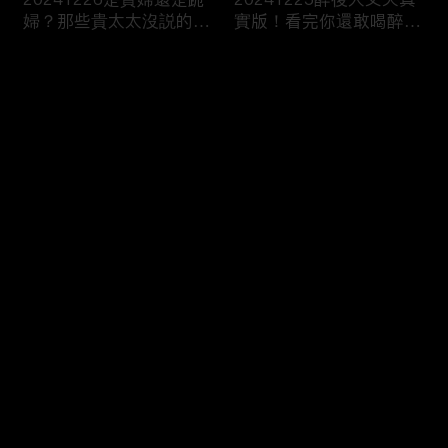
婦？那些貴太太沒説的
實版！看完你還敢喝醉
事...
嗎！？
评论
您还没有登录，请先登录
20241224隔著熒幕都被
20241220令人心動的高
登录
甜到了！令人手指捲曲的
顏值課外老師 一秒讓爸
浪漫CP！
媽直接戀愛了！
最新评论
最热
/
最新
快来抢沙发～
20241219和男人稱兄道
20241218你説我太不夠
弟的漢子茶 小心成爲女
浪漫！？我笑你不懂我的
性公敵！？
柔情！