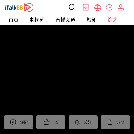
首页
电视剧
直播频道
短剧
综艺
电
综艺
>
真人秀
>
小姐不熙娣2024
评论
5
关注
分享