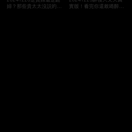
婦？那些貴太太沒説的
實版！看完你還敢喝醉
事...
嗎！？
评论
您还没有登录，请先登录
20241224隔著熒幕都被
20241220令人心動的高
登录
甜到了！令人手指捲曲的
顏值課外老師 一秒讓爸
浪漫CP！
媽直接戀愛了！
最新评论
最热
/
最新
快来抢沙发～
20241219和男人稱兄道
20241218你説我太不夠
弟的漢子茶 小心成爲女
浪漫！？我笑你不懂我的
性公敵！？
柔情！