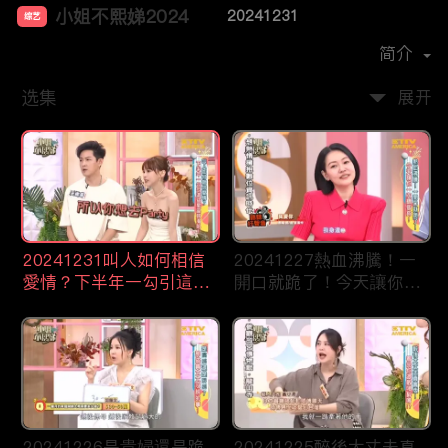
小姐不熙娣2024
20241231
综艺
主演：
徐熙娣
简介
选集
展开
20241231叫人如何相信
20241227熱血沸騰！一
愛情？下半年一勾引這些
開口就跪了！今天讓你一
星座就淪陷！
次聽個夠！
20241226是貴婦還是跪
20241225醉後大丈夫真