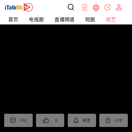
首页
电视剧
直播频道
短剧
综艺
电
综艺
>
真人秀
>
小姐不熙娣2024
评论
5
关注
分享