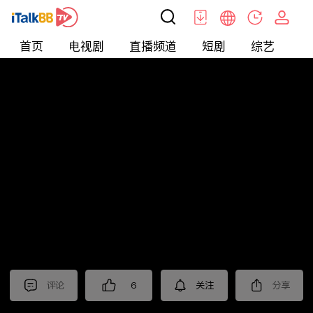
首页
电视剧
直播频道
短剧
综艺
电
北美
>
新闻
>
聚焦新亞洲2024
评论
6
关注
分享