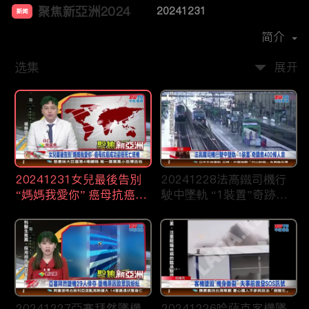
聚焦新亞洲2024
20241231
新闻
首播时间：
2023-12
简介
选集
展开
20241231女兒最後告別
20241228法高鐵司機行
“媽媽我愛你” 癌母抗癌成
駛中墜軌 “1裝置”奇跡救
功卻搭死亡班機
400條人命
20241227亞塞拜然墜機
20241226哈薩克客機墜