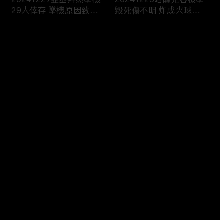
29人倖存 墜機原因致眾
毀死傷不明 炸成火球畫
說紛紜
面曝
评论
您还没有登录，请先登录
20241221印度海軍快艇
20241220禽流感來襲！
登录
“撞沉”百人渡輪！乘客落
美國出現首例重症 患者
水尖叫13死
病危
最新评论
最热
/
最新
快来抢沙发～
20241219紐時：拜登擬
20241218定調恐怖攻擊
對陸成熟製程晶片 啟動
俄羅斯核生化部隊司令被
301調查
炸身亡