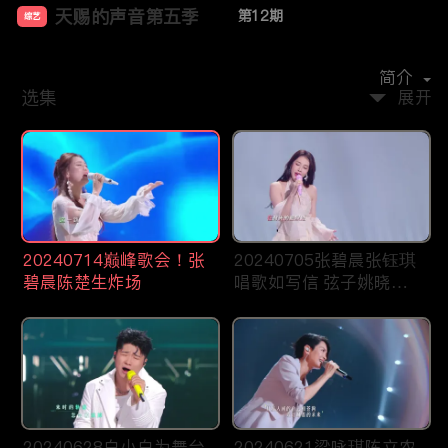
天赐的声音第五季
第12期
综艺
主演：
张信哲
陈楚生
吉克隽逸
罗大佑
汪苏泷
简介
选集
展开
20240714巅峰歌会！张
20240705张碧晨张钰琪
碧晨陈楚生炸场
唱歌如写信 弦子姚晓棠
对唱宿命感
20240628白小白为舞台
20240621梁咏琪陈立农