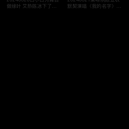
做绿叶 艾热陈冰下了一
默契演唱《我的名字》
场大雨
传递歌声里的温暖力
评论
您还没有登录，请先登录
20240614姚晓棠张含韵
20240607张含韵突破舒
登录
对飙高音 吉克隽逸百老
适圈 和米卡共同演绎
汇既视感
《瘦子》
最新评论
最热
/
最新
快来抢沙发～
20240531吉克隽逸容祖
20240524单依纯上演求
儿手把手教你恋爱 杨坤
职现场 宝石Gem痛失“老
杨宗纬感官双杀
舅”身份