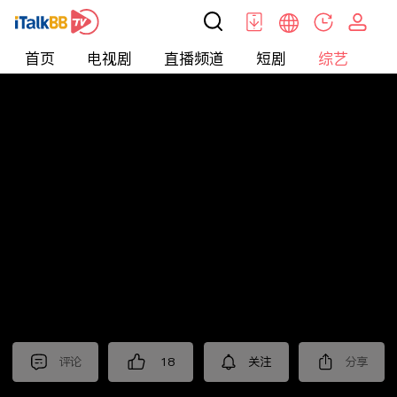
首页
电视剧
直播频道
短剧
综艺
电
综艺
>
音乐
>
天赐的声音第五季
评论
18
关注
分享