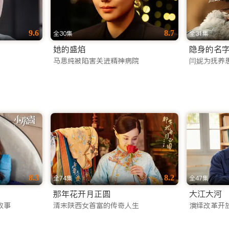
9.6
8.7
全30集
全31集
她的盛焰
隐身的名
马思纯被陷害关进精神病院
闫妮为抚养
8.3
8.2
全74集
全47集
那年花开月正圆
大江大河
故事
清末陕西女首富的传奇人生
演绎改革开