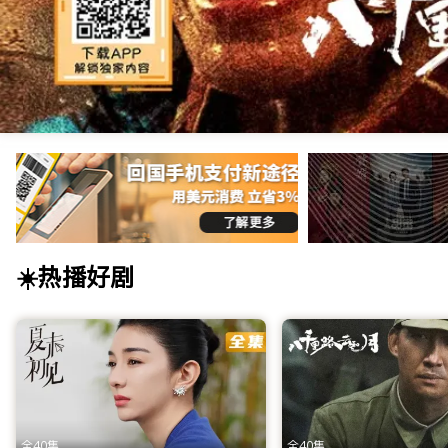
第三批文章
< h1 > 海外华人首选影视网站_免费高清电视剧 / 电影 / 央视直播在线
☀️热播好剧
ITalkBB TV是专为海外华人打造的免费影视App及视频
App，畅享线上看剧乐趣！
ITalkBB TV：海外华人影视网站的首
身在异国他乡，最让海外游子牵挂的往往是那一口熟悉的乡音和家
权限制、视频卡顿和资源匮乏等痛点，为您提供一个拥有海量正
中得到慰藉。
全40集
全40集