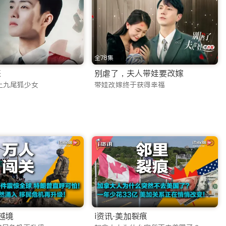
的文艺片和动作片，您都能在这里找到。我们提供高清画质，确保每
全78集
您紧跟国内流行话题。同时，专门为海外华裔儿童打造的少儿动
惑
别虐了，夫人带娃要改嫁
上九尾狐少女
带娃改嫁终于获得幸福
要性，因此投入巨资优化传输线路。
亲友共同倒数，共度佳节。
TV 承诺：
人越境
i资讯·美加裂痕
队针对海外网络环境进行了深度CDN加速，无论您是在北美、