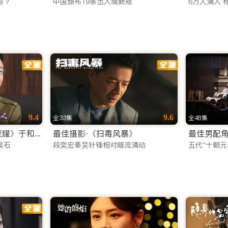
照？
中国颁布19条出入境新规
6万人涌入 
kBB TV 官网或下载 App。这里不仅有看不完的好剧，更有
9.4
9.6
全33集
全48集
最佳男主角·《沉默的荣耀》于和伟
最佳摄影·《扫毒风暴》
最佳男配角
吴石
段奕宏秦昊针锋相对暗流涌动
五代“十朝元