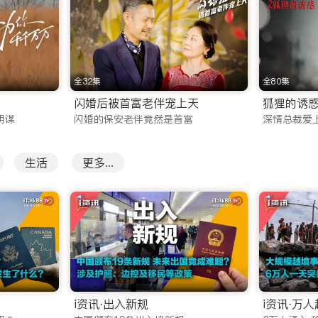
。无论是春节档的合家欢喜剧、国庆档的主旋律大片，还是口碑爆棚
全32集
全80集
节目。热门的真人秀、音乐竞演、脱口秀等节目零时差上线，让
闪婚后被首富老伴宠上天
狐狸的诱
阴谋
闪婚的保安老伴竟然是首富
深情总裁爱
华文化。
生活
更多...
其稳定的海外网络电视直播服务。我们深知直播信号对海外用户的重
道，以及湖南卫视、浙江卫视、东方卫视等一线地方卫视。
的跨年演唱会、中秋晚会，您都可以通过华人直播功能，与国内
一条国内重磅资讯，紧跟时代脉搏。
？
告打扰的海外华人视频网站是一条艰难但正确的路。iTalkBB 
i资讯·出入新规
i资讯·万
会因版权投诉而中断，更是对影视创作者的尊重。我们的技术团