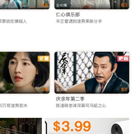
9.0
8.5
全40集
仁心俱乐部
邮票锁定嫌疑人
辛芷蕾遇到渣男果断分手
8.0
9.1
全36集
庆余年第二季
20万帮渣男前夫
陈道明老谋深算司马昭之心