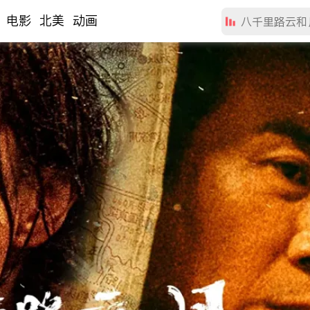
电影
北美
动画