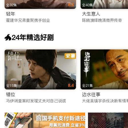
8.3
全32集
全40集
轻年
大生意人
霍建华兄弟重聚携手创业
陈晓演绎晚清商界传奇
🐲24年精选好剧
8.4
全15集
全21集
错位
边水往事
马伊琍查案时发现丈夫对自己说谎
大佬吴镇宇杀伐决断有情