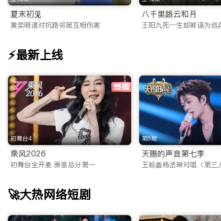
一站式满足：从iTalkBB TV App到网页端的无缝体验
夏末初见
八千里路云和月
为了适应现代快节奏的生活方式，我们不仅优化了网页端体验，更重磅
黄奕明道对抗路邻居互相伤害
王阳九死一生却被诬为逃
相比市面上其他不稳定的海外看剧app，我们的应用程序拥有以
⚡最新上线
多端同步：无论是在电脑、平板还是手机上，您的观看记录实时
离线缓存：作为一款贴心的免费电视剧app，我们支持视频下载
投屏功能：一键投屏至电视，瞬间将客厅变身家庭影院，与家人
海量片库：2025最新电视剧在线网站流量密码
ITalkBB TV 汇聚了全网最全的海外华人影视资源，且每
初舞台4
第8期
1. 热门大陆电视剧矩阵
乘风2026
天赐的声音第七季
我们是您寻找电视剧在线网站的最佳归宿。无论您偏好哪种类型
初舞台全开麦 萧蔷总分第一
王栎鑫杨丞琳对唱《第三
古装权谋与仙侠：收录了2025年最新的古装大制作。从庙堂
🚀大热网络短剧
都市情感与职场：聚焦现代都市生活，涵盖职场逆袭、家庭伦理
悬疑刑侦与谍战：专为喜爱烧脑剧情的观众准备，高能反转的探