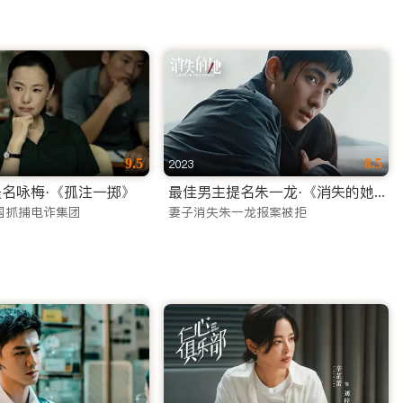
9.5
8.5
2023
名咏梅·《孤注一掷》
最佳男主提名朱一龙·《消失的她》
国抓捕电诈集团
妻子消失朱一龙报案被拒