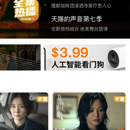
魔都姐妹团潇洒寻爱疗愈人心
天赐的声音第七季
全新搭档组合 绝美舞台旋律
清画质无卡顿，实时同步国内追剧。无需翻墙，立即访问网址或下载
站，iTalkBB TV 深知您的需求。我们致力于解决海外版
只需轻轻一点，即可开启您的海外华人追剧之旅，让乡愁在光影
8.6
全30集