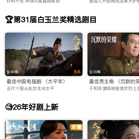
材料不全 申请可能直接被拒
美国人开始疯抢加拿大护
澳洲还是欧洲，都能享受到秒开不卡顿的极致体验。
还在苦苦寻找靠谱的海外看剧平台？不要犹豫，立即访问 iTal
🏆第31届白玉兰奖精选剧目
随时随地，想看就看！
9.6
全48集
全39集
最佳中国电视剧·《太平年》
五代十国从乱世走向太平
于和伟演绎绝密潜伏烈士
🧐26年好剧上新