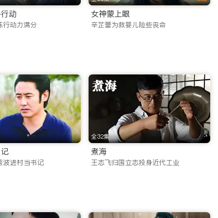
外行动
女神蒙上眼
普通的线上看剧app，更是您口袋里的移动娱乐中心。
练行动力满分
辛芷蕾为救婴儿险些丧命
pp带来的精彩内容。
了多元化的内容矩阵，涵盖了搜索热度极高的各类题材：
全32集
乡记
煮海
秀波进村当书记
王志飞归国立志投身近代工业
恋，满足您对东方美学的所有幻想。
的强烈共鸣。