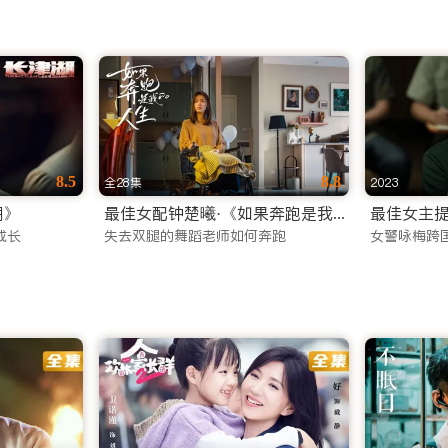
8.5
8.8
全28集
2023
湖》
最佳女配钟楚曦·《如果奔跑是我的人生》
最佳女主提
成长
失去双腿的舞蹈老师如何奔跑
女警咏梅跨