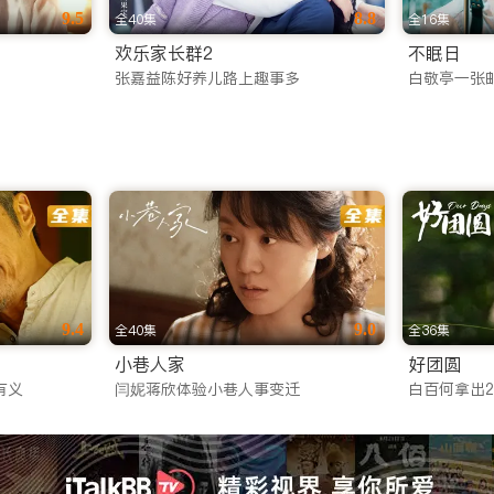
9.5
8.8
全40集
全16集
欢乐家长群2
不眠日
张嘉益陈好养儿路上趣事多
白敬亭一张
9.4
9.0
全40集
全36集
小巷人家
好团圆
有义
闫妮蒋欣体验小巷人事变迁
白百何拿出