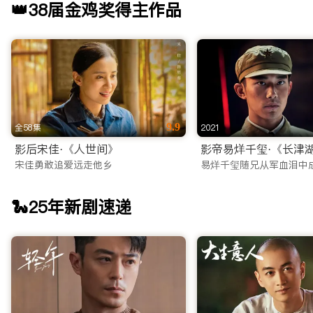
👑38届金鸡奖得主作品
9.9
全58集
2021
影后宋佳·《人世间》
影帝易烊千玺·《长津
宋佳勇敢追爱远走他乡
易烊千玺随兄从军血泪中
🐍25年新剧速递