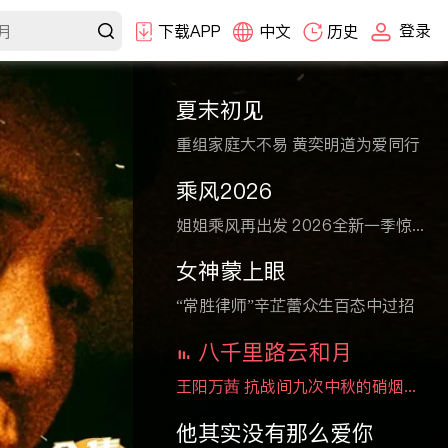
登录
下载APP
中文
历史
夏末初见
重组家庭大不易 黄奕明道为爱同行
乘风2026
姐姐乘风再出发 2026全新一季惊艳舞台
女神蒙上眼
“常胜律师”辛芷蕾众生百态中过招
八千里路云和月
王阳万茜 抗战间九次中秋的硝烟与炊烟
他其实没有那么爱你