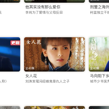
他其实没有那么爱你
刑警之海
推出了功能强大的 iTalkBB TV App。这不仅仅是一款
兵
李纯为了爱情与父母反目
柯蓝独立干
下核心优势：
同步，随时随地续播。
功能，让您在通勤、飞行或无网络环境下也能畅享海外华人影视a
共享大屏观影乐趣。
日实时更新。为了满足不同年龄层和兴趣爱好的观众，我们精心构建
全40集
全40集
女人花
马向阳下
，这里都有：
人称》
刘涛发现冯绍峰竟是仇人之子
城市少爷吴
之高的权谋博弈，到江湖之远的快意恩仇，再到唯美虐心的仙侠绝
、甜蜜恋爱等题材，深度剖析当代人的情感世界，引发海外华人
案剧和紧张刺激的谍战剧，让您欲罢不能。