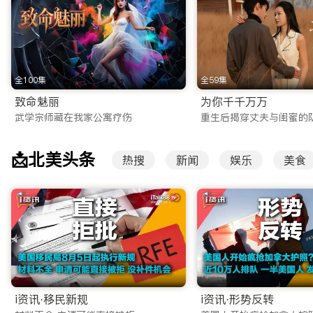
2. 高清院线电影点播
无需前往电影院，iTalkBB TV 为您同步国内院线大片
一帧画面都清晰细腻，是您周末休闲的线上看剧网站推荐首选。
3. 爆款综艺与少儿动画
全100集
全59集
除了影视剧，我们还引进了国内各大卫视和视频平台的S级综艺
致命魅丽
为你千千万万
武学宗师藏在我家公寓疗伤
重生后揭穿丈夫与闺蜜的
画板块，精选优质国漫，寓教于乐，帮助孩子学习中文，传承中
零时差连接：高清稳定的华人直播服务
📩北美头条
热搜
新闻
娱乐
美食
除了点播内容，iTalkBB TV 的另一大核心特色是提供极
央视/卫视全覆盖：支持CCTV-1、CCTV-4等央视核心频
大型晚会同步：无论是备受瞩目的春节联欢晚会，还是各大卫视
实时新闻资讯：早间新闻、新闻联播实时传送，让您不错过任何
为什幺iTalkBB TV是您值得信赖的海外华人视频网站
在盗版横行、广告满天飞的互联网环境中，坚持做正版、高清、无广
i资讯·移民新规
i资讯·形势反转
我们所有的内容均获得正版授权，这不仅保障了您的观看体验不