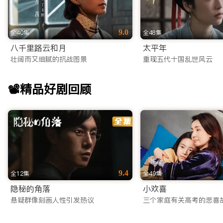
9.0
全40集
全48集
八千里路云和月
太平年
壮阔而又细腻的抗战图景
重现五代十国乱世风云
📽️精品好剧回顾
9.4
全12集
全49集
隐秘的角落
小欢喜
悬疑群像刻画人性引发热议
三个家庭有关高考的悲喜