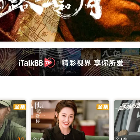
看 | iTalkBB TV
网站。提供2025最新大陆电视剧、电影、综艺及央视卫视直播。高
选，连接您与家乡的视听桥梁
乡的文化脉搏。作为专为北美及全球用户量身打造的海外华人影视网
版资源、高清流畅播放体验的海外看剧网址。无论您身处何地，
9.0
全36集
全38集