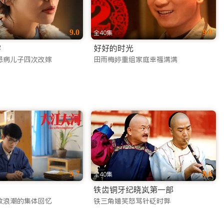
9.0
9.0
全40集
字
好好的时光
患病儿子四次改嫁
田雨梅婷重组家庭幸福满满
9.7
8.6
全40集
铁齿铜牙纪晓岚第一部
放浪潮的集体回忆
铁三角嬉笑怒骂针砭时弊