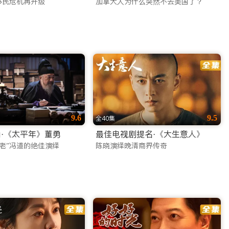
移民危机再升级
加拿大人为什么突然不去美国了？
连接全球华人的温情。让我们成为您海外生活中不可或缺的娱乐伙伴，
9.6
9.5
全40集
·《太平年》董勇
最佳电视剧提名·《大生意人》
老”冯道的绝佳演绎
陈晓演绎晚清商界传奇