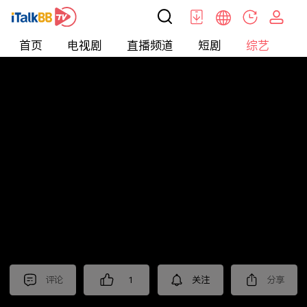
首页
电视剧
直播频道
短剧
综艺
电
综艺
>
真人秀
>
民星斗地主
评论
1
关注
分享