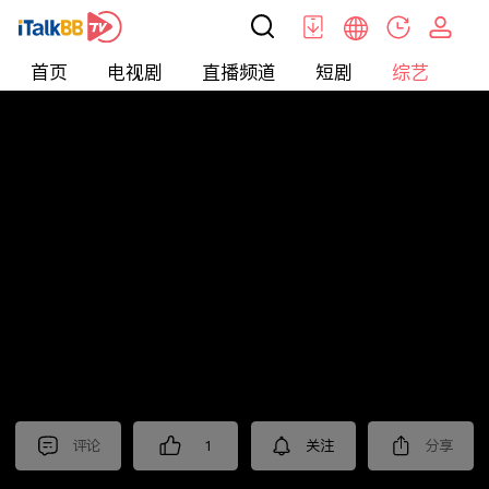
首页
电视剧
直播频道
短剧
综艺
电
综艺
>
真人秀
>
民星斗地主
评论
1
关注
分享