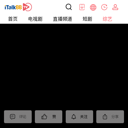
首页
电视剧
直播频道
短剧
综艺
电
综艺
>
真人秀
>
耍大牌
评论
赞
关注
分享