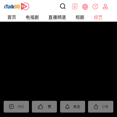
首页
电视剧
直播频道
短剧
综艺
电
综艺
>
真人秀
>
耍大牌
评论
赞
关注
分享