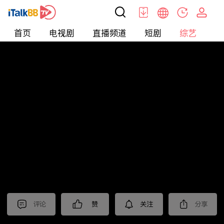
首页
电视剧
直播频道
短剧
综艺
电
综艺
>
真人秀
>
耍大牌
评论
赞
关注
分享