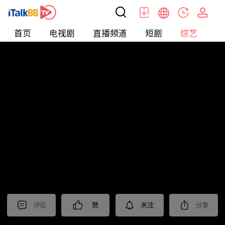
首页
电视剧
直播频道
短剧
综艺
电
综艺
>
真人秀
>
耍大牌
评论
赞
关注
分享