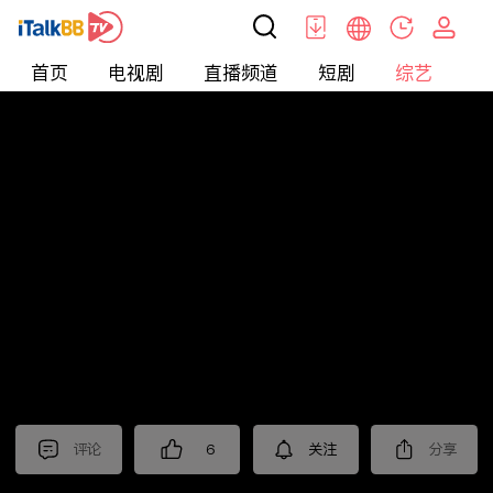
首页
电视剧
直播频道
短剧
综艺
电
综艺
>
真人秀
>
小姐不熙娣2025
评论
6
关注
分享