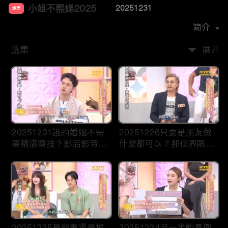
小姐不熙娣2025
20251231
综艺
主演：
徐熙娣
简介
选集
展开
20251231誰的婚姻不需
20251226只要是朋友做
要精湛演技？影后影帝應
什麼都可以？那個界限讓
該頒給你！
人誤會！
20251225是寵妻還是掉
20251224另一半的真面