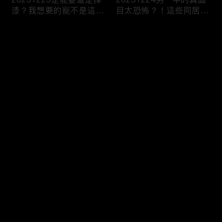
漆？我想要的寵不是這
目太恐怖？！這些同居真
種！
相讓人想哭？！
评论
您还没有登录，请先登录
20251223今天不想當乖
20251219噓！這些秘密
登录
乖牌？這不是我認識的哥
要爛在心裡！一旦說出口
姐們！
婚姻會決裂？
最新评论
最热
/
最新
快来抢沙发～
20251218連自己都養不
20251217出遊不是我一
活了！少女媽媽們能養小
個人的事！說好的分工合
孩嗎？
作呢？