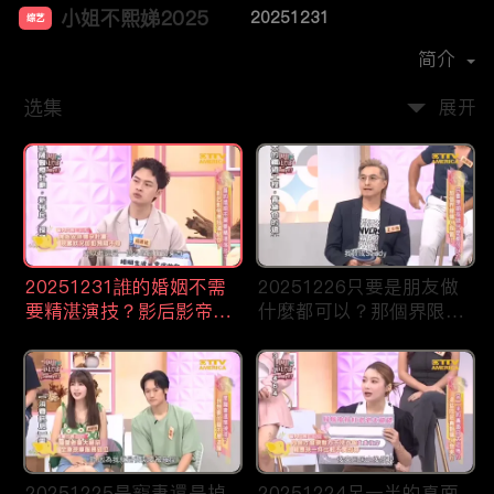
小姐不熙娣2025
20251231
综艺
主演：
徐熙娣
简介
选集
展开
20251231誰的婚姻不需
20251226只要是朋友做
要精湛演技？影后影帝應
什麼都可以？那個界限讓
該頒給你！
人誤會！
20251225是寵妻還是掉
20251224另一半的真面