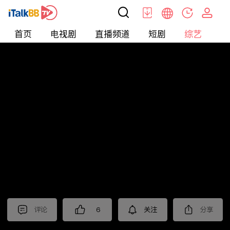
首页
电视剧
直播频道
短剧
综艺
电
综艺
>
Reality Show
>
小姐不熙娣2025
评论
6
关注
分享