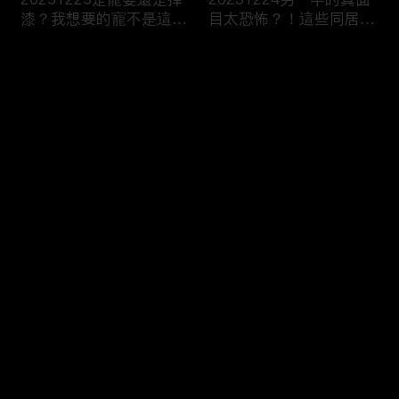
漆？我想要的寵不是這
目太恐怖？！這些同居真
種！
相讓人想哭？！
评论
您还没有登录，请先登录
20251223今天不想當乖
20251219噓！這些秘密
登录
乖牌？這不是我認識的哥
要爛在心裡！一旦說出口
姐們！
婚姻會決裂？
最新评论
最热
/
最新
快来抢沙发～
20251218連自己都養不
20251217出遊不是我一
活了！少女媽媽們能養小
個人的事！說好的分工合
孩嗎？
作呢？