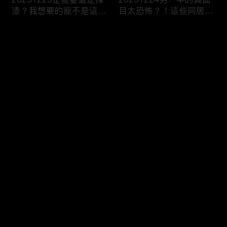
漆？我想要的寵不是這
目太恐怖？！這些同居真
種！
相讓人想哭？！
评论
您还没有登录，请先登录
20251223今天不想當乖
20251219噓！這些秘密
登录
乖牌？這不是我認識的哥
要爛在心裡！一旦說出口
姐們！
婚姻會決裂？
最新评论
最热
/
最新
快来抢沙发～
20251218連自己都養不
20251217出遊不是我一
活了！少女媽媽們能養小
個人的事！說好的分工合
孩嗎？
作呢？