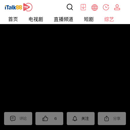
首页
电视剧
直播频道
短剧
综艺
电
综艺
>
真人秀
>
小姐不熙娣2025
评论
6
关注
分享