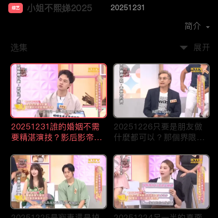
小姐不熙娣2025
20251231
综艺
主演：
徐熙娣
简介
选集
展开
20251231誰的婚姻不需
20251226只要是朋友做
要精湛演技？影后影帝應
什麼都可以？那個界限讓
該頒給你！
人誤會！
20251225是寵妻還是掉
20251224另一半的真面