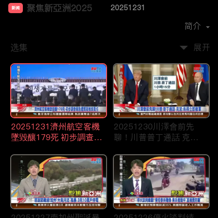
聚焦新亞洲2025
20251231
新闻
首播时间：
2024-12
简介
选集
展开
20251231濟州航空客機
20251230川澤會前先
墜毀釀179死 初步調查報
聊！川普普丁通話 克
告遭質疑推卸責任
宮：烏得立即撤軍
20251227南加州聖誕暴
20251226停火談判績