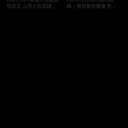
雨成災 山洪土石流肆虐
轟！柬控泰拆雕像 柬兵
威脅出行
槍擊中“直播賣防曬”
评论
您还没有登录，请先登录
20251225湄公河觀光船
20251224塞爾維亞大規
登录
觸礁翻了 船上147人“救
模學生示威！要求政治退
生衣僅15件”2死
出大學校園
最新评论
最热
/
最新
快来抢沙发～
20251223兩週內第3起
20251220長春藤名校槍
美追緝委國油輪 議員直
案嫌自戕！警：另涉MIT
言：戰爭前奏
教授命案