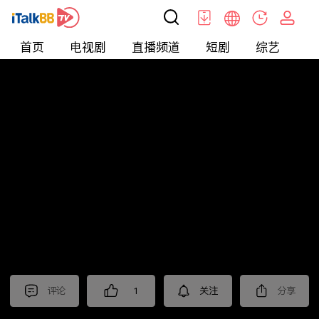
首页
电视剧
直播频道
短剧
综艺
电
北美
>
新闻
>
聚焦新亞洲2025
评论
1
关注
分享