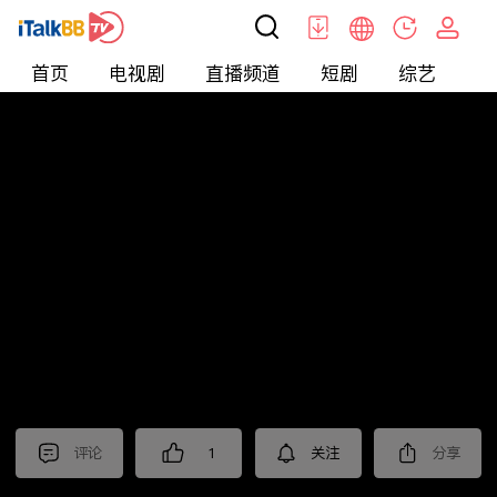
首页
电视剧
直播频道
短剧
综艺
电
北美
>
新闻
>
聚焦新亞洲2025
评论
1
关注
分享