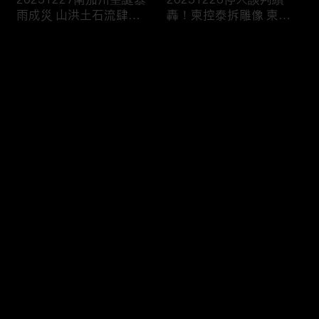
雨成災 山洪土石流肆虐
轟！柬控泰拆雕像 柬兵
威脅出行
槍擊中“直播賣防曬”
评论
您还没有登录，请先登录
20251225湄公河觀光船
20251224塞爾維亞大規
登录
觸礁翻了 船上147人“救
模學生示威！要求政治退
生衣僅15件”2死
出大學校園
最新评论
最热
/
最新
快来抢沙发～
20251223兩週內第3起
20251220長春藤名校槍
美追緝委國油輪 議員直
案嫌自戕！警：另涉MIT
言：戰爭前奏
教授命案