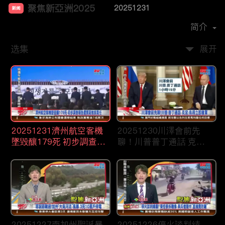
聚焦新亞洲2025
20251231
新闻
首播时间：
2024-12
简介
选集
展开
20251231濟州航空客機
20251230川澤會前先
墜毀釀179死 初步調查報
聊！川普普丁通話 克
告遭質疑推卸責任
宮：烏得立即撤軍
20251227南加州聖誕暴
20251226停火談判績