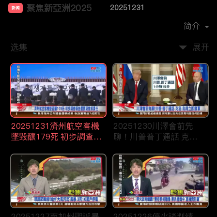
聚焦新亞洲2025
20251231
新闻
首播时间：
2024-12
简介
选集
展开
20251231濟州航空客機
20251230川澤會前先
墜毀釀179死 初步調查報
聊！川普普丁通話 克
告遭質疑推卸責任
宮：烏得立即撤軍
20251227南加州聖誕暴
20251226停火談判績