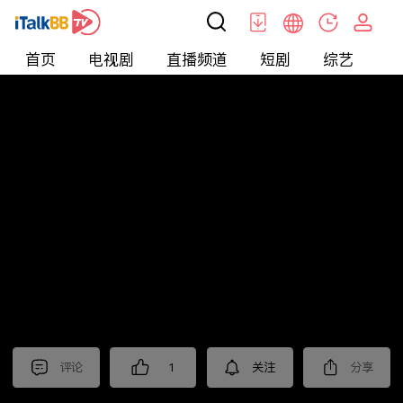
首页
电视剧
直播频道
短剧
综艺
电
北美
>
新闻
>
聚焦新亞洲2025
评论
1
关注
分享