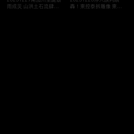
雨成災 山洪土石流肆虐
轟！柬控泰拆雕像 柬兵
威脅出行
槍擊中“直播賣防曬”
评论
您还没有登录，请先登录
20251225湄公河觀光船
20251224塞爾維亞大規
登录
觸礁翻了 船上147人“救
模學生示威！要求政治退
生衣僅15件”2死
出大學校園
最新评论
最热
/
最新
快来抢沙发～
20251223兩週內第3起
20251220長春藤名校槍
美追緝委國油輪 議員直
案嫌自戕！警：另涉MIT
言：戰爭前奏
教授命案