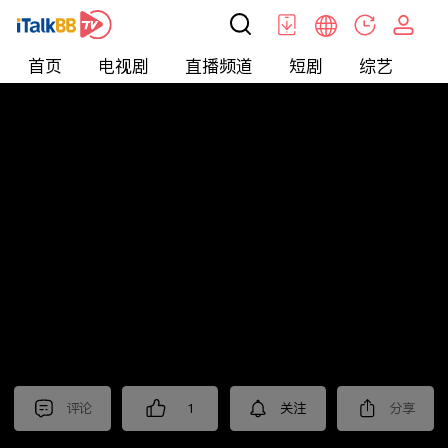
首页
电视剧
直播频道
短剧
综艺
电
北美
>
新闻
>
聚焦新亞洲2025
评论
1
关注
分享