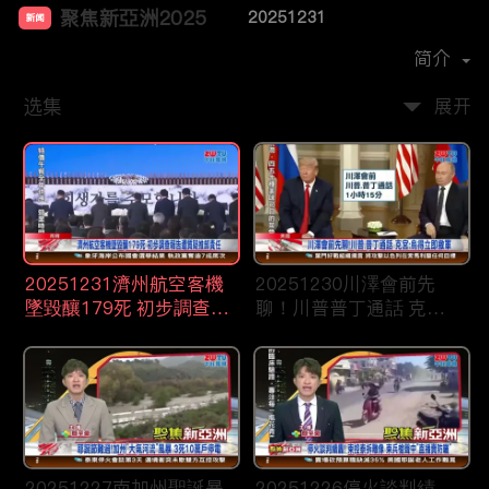
聚焦新亞洲2025
20251231
新闻
首播时间：
2024-12
简介
选集
展开
20251231濟州航空客機
20251230川澤會前先
墜毀釀179死 初步調查報
聊！川普普丁通話 克
告遭質疑推卸責任
宮：烏得立即撤軍
20251227南加州聖誕暴
20251226停火談判績