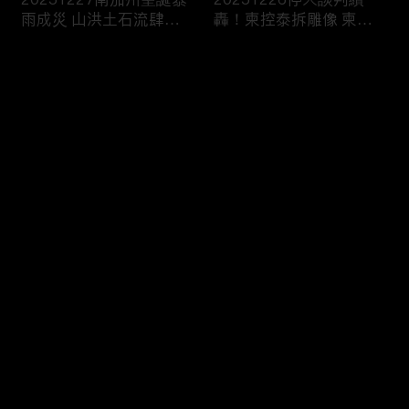
雨成災 山洪土石流肆虐
轟！柬控泰拆雕像 柬兵
威脅出行
槍擊中“直播賣防曬”
评论
您还没有登录，请先登录
20251225湄公河觀光船
20251224塞爾維亞大規
登录
觸礁翻了 船上147人“救
模學生示威！要求政治退
生衣僅15件”2死
出大學校園
最新评论
最热
/
最新
快来抢沙发～
20251223兩週內第3起
20251220長春藤名校槍
美追緝委國油輪 議員直
案嫌自戕！警：另涉MIT
言：戰爭前奏
教授命案