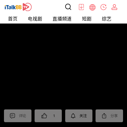
首页
电视剧
直播频道
短剧
综艺
电
北美
>
新闻
>
聚焦新亞洲2025
评论
1
关注
分享