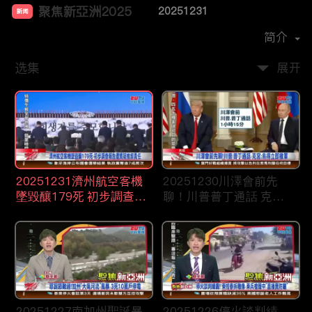
聚焦新亞洲2025
20251231
新闻
首播时间：
2024-12
简介
选集
展开
20251231濟州航空客機
20251230川澤會前先
墜毀釀179死 初步調查報
聊！川普普丁通話 克
告遭質疑推卸責任
宮：烏得立即撤軍
20251227南加州聖誕暴
20251226停火談判績