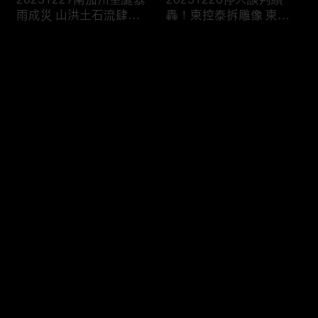
雨成災 山洪土石流肆虐
轟！柬控泰拆雕像 柬兵
威脅出行
槍擊中“直播賣防曬”
评论
您还没有登录，请先登录
20251225湄公河觀光船
20251224塞爾維亞大規
登录
觸礁翻了 船上147人“救
模學生示威！要求政治退
生衣僅15件”2死
出大學校園
最新评论
最热
/
最新
快来抢沙发～
20251223兩週內第3起
20251220長春藤名校槍
美追緝委國油輪 議員直
案嫌自戕！警：另涉MIT
言：戰爭前奏
教授命案