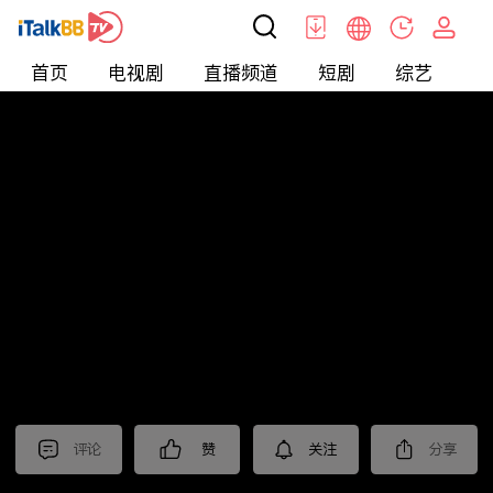
首页
电视剧
直播频道
短剧
综艺
电
北美
>
新闻
>
聚焦新亞洲2025
评论
赞
关注
分享