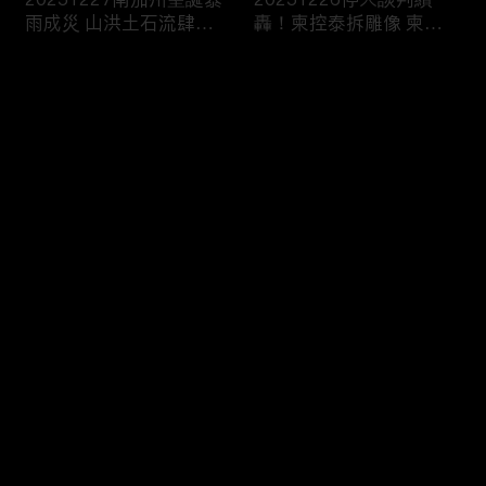
雨成災 山洪土石流肆虐
轟！柬控泰拆雕像 柬兵
威脅出行
槍擊中“直播賣防曬”
评论
您还没有登录，请先登录
20251225湄公河觀光船
20251224塞爾維亞大規
登录
觸礁翻了 船上147人“救
模學生示威！要求政治退
生衣僅15件”2死
出大學校園
最新评论
最热
/
最新
快来抢沙发～
20251223兩週內第3起
20251220長春藤名校槍
美追緝委國油輪 議員直
案嫌自戕！警：另涉MIT
言：戰爭前奏
教授命案