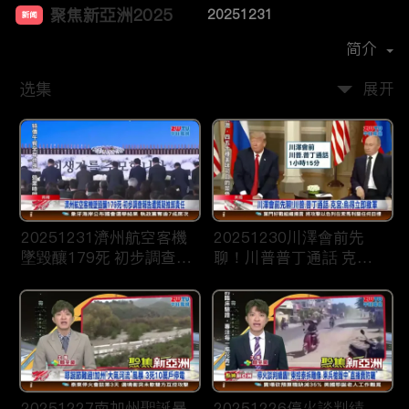
聚焦新亞洲2025
20251231
新闻
首播时间：
2024-12
简介
选集
展开
20251231濟州航空客機
20251230川澤會前先
墜毀釀179死 初步調查報
聊！川普普丁通話 克
告遭質疑推卸責任
宮：烏得立即撤軍
20251227南加州聖誕暴
20251226停火談判績