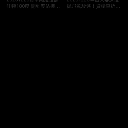
狂轉180度 開到度咕撞進
拋飛駕駛逃！貨櫃車折甘
消防隊？
蔗撞爆護欄！
评论
您还没有登录，请先登录
20251227翁載妻疲勞駕
20251226國道詭偏猛撞
登录
駛車頭撞爆！恍神撞烏龜
彈飛炸出火！貨車閃迴轉
翻傷賣菜婦
撞爆消防栓！
最新评论
最热
/
最新
快来抢沙发～
20251225川普“愛嫩妹
20251224“川普級戰艦”
亂摸”？艾普斯坦信件曝
更大更快更猛100倍！衛
司法部急護航
報：自戀症發作