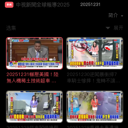
中視新聞全球報導2025
20251231
新闻
首播时间：
2024-12
简介
选集
展开
20251231輾壓美國！陸
20251230逆闖暴衝掃7
無人機稀土技術超車 造
車騎士慘摔！鬼轉不讓急
船能力狂勝美230倍
煞猛撞炸噴！
20251229貨車闖燈撞翻
20251228重機夫妻遭撞