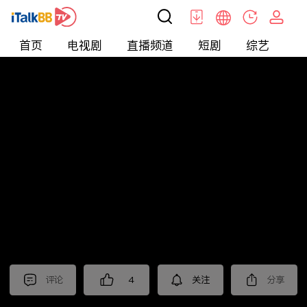
首页
电视剧
直播频道
短剧
综艺
电
北美
>
新闻
>
中視新聞全球報導2025
评论
4
关注
分享