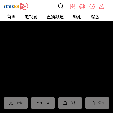
首页
电视剧
直播频道
短剧
综艺
电
北美
>
新闻
>
中視新聞全球報導2025
评论
4
关注
分享