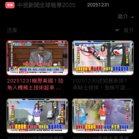
中視新聞全球報導2025
20251231
新闻
首播时间：
2024-12
简介
选集
展开
20251231輾壓美國！陸
20251230逆闖暴衝掃7
無人機稀土技術超車 造
車騎士慘摔！鬼轉不讓急
船能力狂勝美230倍
煞猛撞炸噴！
20251229貨車闖燈撞翻
20251228重機夫妻遭撞