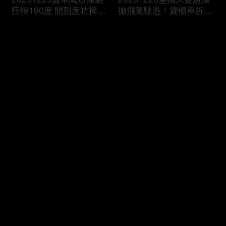
狂轉180度 開到度咕撞進
拋飛駕駛逃！貨櫃車折甘
消防隊？
蔗撞爆護欄！
评论
您还没有登录，请先登录
20251227翁載妻疲勞駕
20251226國道詭偏猛撞
登录
駛車頭撞爆！恍神撞烏龜
彈飛炸出火！貨車閃迴轉
翻傷賣菜婦
撞爆消防栓！
最新评论
最热
/
最新
快来抢沙发～
20251225川普“愛嫩妹
20251224“川普級戰艦”
亂摸”？艾普斯坦信件曝
更大更快更猛100倍！衛
司法部急護航
報：自戀症發作