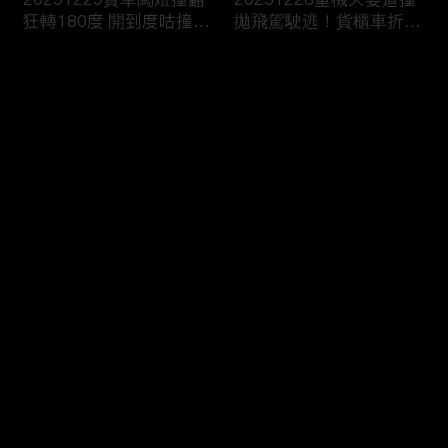
狂轉180度 開到度咕撞進
拋飛駕駛逃！貨櫃車折甘
消防隊？
蔗撞爆護欄！
评论
您还没有登录，请先登录
20251227翁載妻疲勞駕
20251226國道詭偏猛撞
登录
駛車頭撞爆！恍神撞烏龜
彈飛炸出火！貨車閃迴轉
翻傷賣菜婦
撞爆消防栓！
最新评论
最热
/
最新
快来抢沙发～
20251225川普“愛嫩妹
20251224“川普級戰艦”
亂摸”？艾普斯坦信件曝
更大更快更猛100倍！衛
司法部急護航
報：自戀症發作