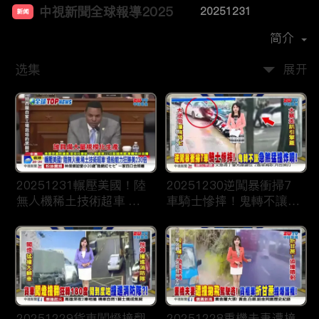
中視新聞全球報導2025
20251231
新闻
首播时间：
2024-12
简介
选集
展开
20251231輾壓美國！陸
20251230逆闖暴衝掃7
無人機稀土技術超車 造
車騎士慘摔！鬼轉不讓急
船能力狂勝美230倍
煞猛撞炸噴！
20251229貨車闖燈撞翻
20251228重機夫妻遭撞