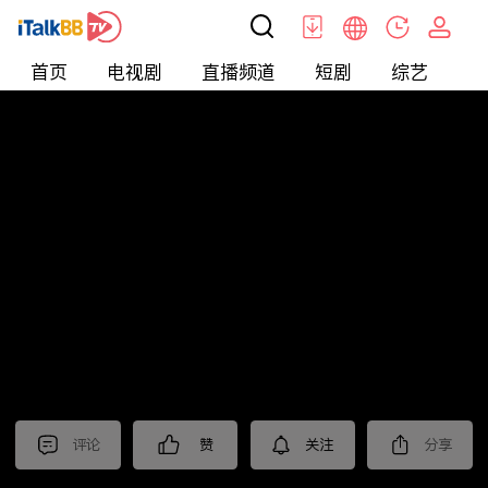
首页
电视剧
直播频道
短剧
综艺
电
北美
>
新闻
>
中視新聞全球報導2025
评论
赞
关注
分享