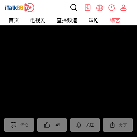
首页
电视剧
直播频道
短剧
综艺
电
综艺
>
恋爱
>
非诚勿扰2025
评论
45
关注
分享