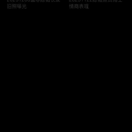
旧照曝光
情商表现
评论
您还没有登录，请先登录
20251115嘉宾讨论前任
20251108双胞胎女嘉宾
登录
礼物去留
登台相亲
最新评论
最热
/
最新
快来抢沙发～
20251025男嘉宾科普电
20251018男嘉宾带你领
车油车差别
略延边风情