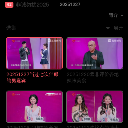
非诚勿扰2025
20251227
综艺
主演：
孟非
简介
选集
展开
20251227当过七次伴郎
20251220孟非评价各地
的男嘉宾
辣味美食
20251206孟非陈铭长发
20251122陈铭点赞博士