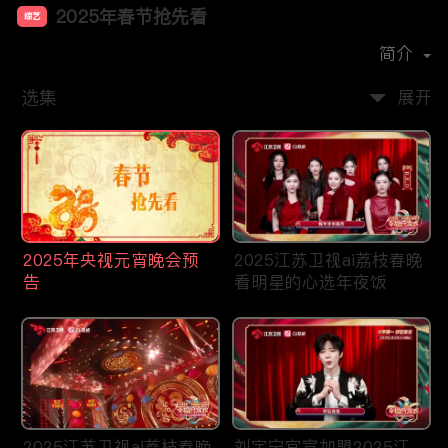
2025年春节抢先看
综艺
主演：
张涵予
吴京
孙楠
赵雅芝
简介
2025年春节抢先看
选集
展开
春节抢先看：《2025年央视春节联欢晚会》、《2025年江
苏卫视春晚》、《2025年东方卫视春晚》、《长津湖之水
门桥》即将播出，敬请期待！
< h2 > 2025元宵晚会高清完整版 - 央视及各大卫视节目单
2025年央视元宵晚会预
2025江苏卫视ai荔枝春晚
与回放指南
告
看明星的心选年夜饭
“正月十五闹元宵，火树银花合家欢。”元宵节作为中国农
历春节的压轴大戏，承载着团圆、喜庆与美好的寓意。对
于身在海外的华人来说，这一天更是寄托思乡之情的关键
时刻。iTalkBB TV同步上线
2025年央视及各大卫视元宵晚
会
的高清完整版视频，旨在为身在异国他乡的您送上一份
2025江苏卫视ai荔枝春晚
刘宇宁官宣加盟2025江