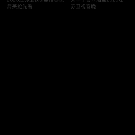
舞美抢先看
苏卫视春晚
热气腾腾的“文化汤圆”。无论您身处北美的哪个角落，都
能通过我们的平台，零时差、零距离地与国内亲友共享这
评论
份节日的喜悦与感动。
百花齐放：2025各大卫视元宵晚会看点全解析
今年的元宵晚会可谓竞争激烈，央视与各大一线卫视都拿
您还没有登录，请先登录
出了看家本领，节目形式涵盖了歌舞、小品、相声、戏
大张伟官宣加盟2025江
孙楠官宣加盟2025江苏
登录
曲、杂技等多种艺术门类：
苏卫视春晚
卫视春晚
央视元宵晚会：
延续春晚的高规格制作与国家级水准，主
最新评论
最热
/
最新
打“家国情怀”与“民俗传承”。著名的“我最喜爱的春晚节目”
评选结果往往在此揭晓。沈腾、马丽、周深、凤凰传奇等
快来抢沙发～
春晚原班人马有望惊喜返场，带来未在春晚上演的“遗珠”
张含韵官宣加盟2025江
张雨霏官宣加盟2025江
佳作。此外，猜灯谜、吃汤圆等传统环节也将通过屏幕传
苏卫视春晚
苏卫视春晚
递给全球观众。
湖南卫视元宵喜乐会：
主打“青春”与“喜剧”元素。何炅、