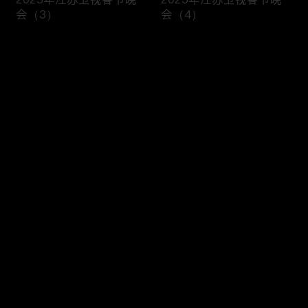
会（3）
会（4）
评论
您还没有登录，请先登录
开场歌舞 《蛇舞新春》
歌舞 《吉光大喜宙》
登录
最新评论
最热
/
最新
快来抢沙发～
小品《睡不着》
歌曲《热辣滚烫》