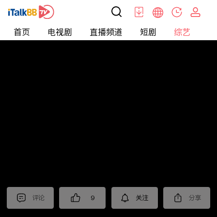
首页
电视剧
直播频道
短剧
综艺
电
综艺
>
晚会
>
2025年江苏卫视春节晚会
评论
9
关注
分享