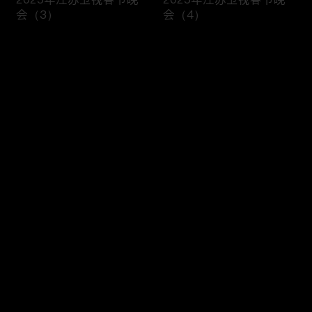
会（3）
会（4）
评论
您还没有登录，请先登录
开场歌舞 《蛇舞新春》
歌舞 《吉光大喜宙》
登录
最新评论
最热
/
最新
快来抢沙发～
小品《睡不着》
歌曲《热辣滚烫》