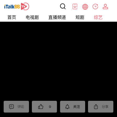
首页
电视剧
直播频道
短剧
综艺
电
综艺
>
晚会
>
2025年江苏卫视春节晚会
评论
9
关注
分享