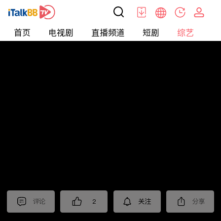
首页
电视剧
直播频道
短剧
综艺
电
综艺
>
集锦
>
《六姊妹》抢先看
评论
2
关注
分享