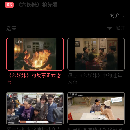
《六姊妹》抢先看
综艺
主演：
梅婷
陆毅
邬君梅
奚美娟
简介
选集
展开
《六姊妹》的故事正式谢
盘点《六姊妹》中的过年
幕
习俗
奚美娟精湛演技打动众人
邬君梅李嘉琦即兴演绎国