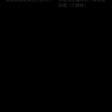
际版《六姊妹》
评论
您还没有登录，请先登录
六姊妹与妈妈开心快乐每
李晨董洁认真与搞笑分工
登录
一天
明确
最新评论
最热
/
最新
快来抢沙发～
大姐夫陆毅正经不过3秒
曹斐然李嘉琦“打戏”，邬
君梅化身动作指导